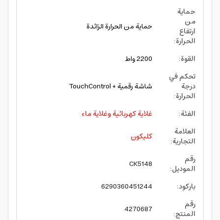
حماية
من
حماية من الحرارة الزائدة
ارتفاع
الحرارة
:
القوة
:
2200 واط
تحكم في
درجة
شاشة رقمية + TouchControl
الحرارة
:
الفئة
:
غلاية كهربائية وغلاية ماء
العلامة
كليكون
التجارية
:
رقم
CK5148
الموديل
:
باركود
:
6290360451244
رقم
4270687
المنتج
: