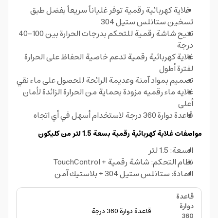
غلاية كهربائية رقمية توفر غلياناً سريعاً بفضل طبق
تسخين ستانلس ستيل 304
تتيح شاشة رقمية للتحكم بدرجات الحرارة بين ‎40–100
درجة
غلاية كهربائية رقمية تدعم خاصية الحفاظ على الحرارة
لفترة أطول
تصميم بمواد آمنة وعديمة الرائحة للحصول على ماء نقي
غلايه ماء رقميه مزودة بحماية من الحرارة الزائدة لأمان
أعلى
قاعدة دوارة 360 درجة لاستخدام أسهل في أي اتجاه
مواصفات غلاية كهربائية رقمية بسعة 1.5 لتر من كليكون
السعة: 1.5 لتر
نظام التحكم: شاشة رقمية + TouchControl
المادة: ستانلس ستيل 304 + بلاستيك آمن
قاعدة
دوارة
قاعدة دوارة 360 درجة
360