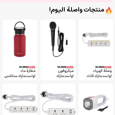
منتجات واصلة اليوم!
وصلة كهرباء
ميكروفون
مطارة ماء
اولسنمارك ثلاث
اولسنمارك
اولسنمارك ستانلس
مخارج مع منفذي يو
ديناميكي أحادي
ستيل 800 مل عازلة
اس بي وكابل 3 متر
الاتجاه سلكي
للحرارة Olsenmark
Stainless Steel
Olsenmark Uni
Olsenmark
Vacuum Bottle
Directional
OMES1863 Power
Dynamic
Socket
Microphone
OMMP1297