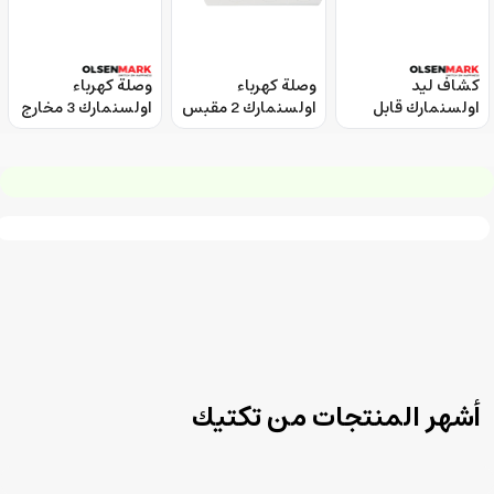
كشاف ليد
وصلة كهرباء
وصلة كهرباء
اولسنمارك قابل
اولسنمارك 2 مقبس
اولسنمارك 3 مخارج
للشحن بطارية
عالمي 2 منفذ يو
عالمية 2 منفذ يو
1200مللي امبير
اس بي Olsenmark
اس بي Olsenmark
Power Socket
Power Socket
Olsenmark LED
Emergency
Lantern with
Search Light
أشهر المنتجات من تكتيك