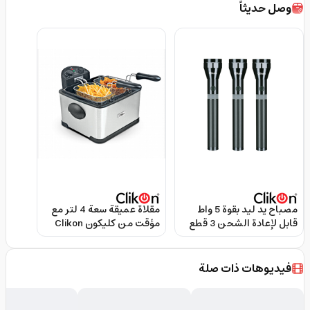
وصل حديثاً
مصباح يد ليد بقوة 5 واط
مقلاة عميقة سعة 4 لتر مع
قابل لإعادة الشحن 3 قطع
مؤقت من كليكون Clikon
من كليكون Clikon Ck8112
Ck374 Deep Fryer 4L With
Timer
3*2Sc Led Flashlight
Combo-5W
فيديوهات ذات صلة