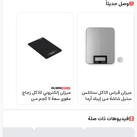
وصل حديثاً
ميزان قياس الاكل ستانلس
ميزان إلكتروني للاكل زجاج
ستيل شاشة من إيبك أرما
مقوى سعة 5 كجم من
LCD Epicarma Digital
أولسنمارك Olsenmark
Omks7054 Electric Digital
Kitchen Scale
Kitchen Scale 5 Kg 1X24
فيديوهات ذات صلة