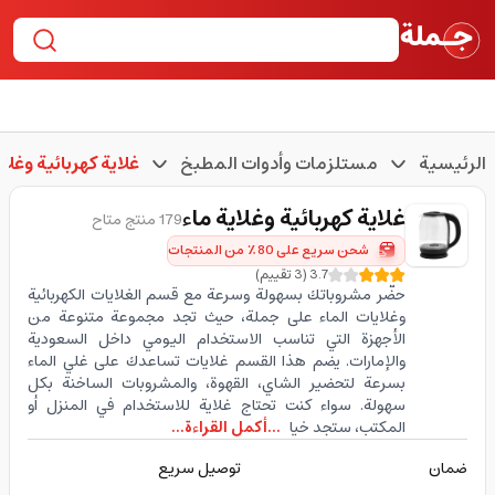
الرئيسية
مستلزمات وأدوات المطبخ
غلاية كهربائية وغلاي
غلاية كهربائية وغلاية ماء
179 منتج متاح
شحن سريع على 80٪ من المنتجات
3.7
(
3
تقييم
)
حضّر مشروباتك بسهولة وسرعة مع قسم الغلايات الكهربائية
وغلايات الماء على جملة، حيث تجد مجموعة متنوعة من
الأجهزة التي تناسب الاستخدام اليومي داخل السعودية
والإمارات. يضم هذا القسم غلايات تساعدك على غلي الماء
بسرعة لتحضير الشاي، القهوة، والمشروبات الساخنة بكل
سهولة. سواء كنت تحتاج غلاية للاستخدام في المنزل أو
المكتب، ستجد خيا
...أكمل القراءة...
ضمان
توصيل سريع