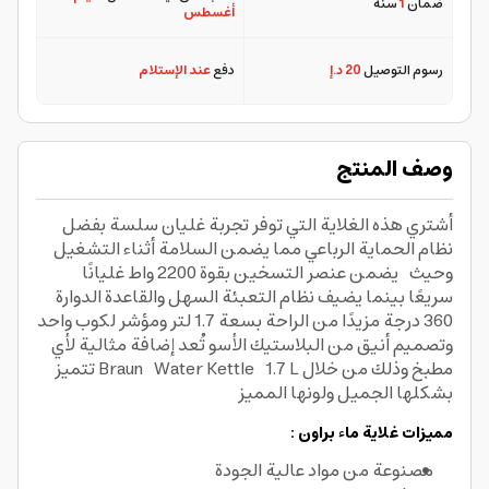
ضمان
1
سنة
أغسطس
رسوم التوصيل
20 د.إ
دفع
عند الإستلام
وصف المنتج
أشتري هذه الغلاية التي توفر تجربة غليان سلسة بفضل
نظام الحماية الرباعي مما يضمن السلامة أثناء التشغيل
وحيث يضمن عنصر التسخين بقوة 2200 واط غليانًا
سريعًا بينما يضيف نظام التعبئة السهل والقاعدة الدوارة
360 درجة مزيدًا من الراحة بسعة 1.7 لتر ومؤشر لكوب واحد
وتصميم أنيق من البلاستيك الأسو تُعد إضافة مثالية لأي
مطبخ وذلك من خلال Braun Water Kettle 1.7 L تتميز
بشكلها الجميل ولونها المميز
مميزات غلاية ماء براون :
مصنوعة من مواد عالية الجودة