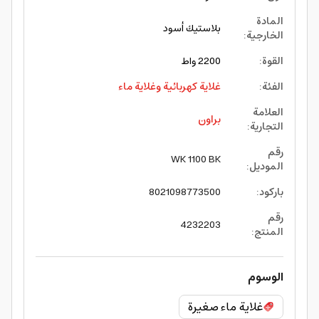
المادة
بلاستيك أسود
الخارجية
:
القوة
:
2200 واط
الفئة
:
غلاية كهربائية وغلاية ماء
العلامة
براون
التجارية
:
رقم
WK 1100 BK
الموديل
:
باركود
:
8021098773500
رقم
4232203
المنتج
:
الوسوم
غلاية ماء صغيرة