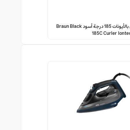
فير شعر براون بالأيونات 185 درجة أسود Braun Black
185C Curler Iontec