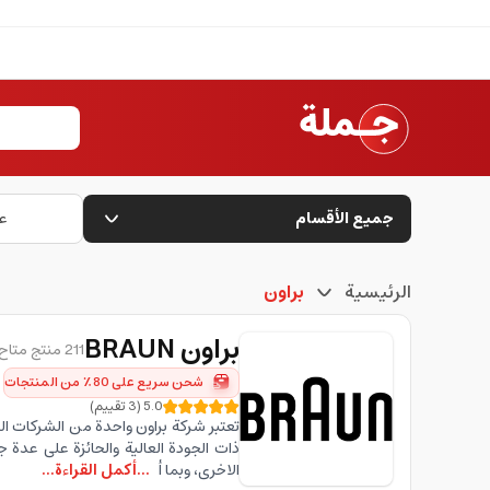
جميع الأقسام
ع
الرئيسية
براون
براون
BRAUN
211 منتج متاح
شحن سريع على 80٪ من المنتجات
5.0
(
3
تقييم
)
تعتبر شركة براون واحدة من الشركات الرا
ذات الجودة العالية والحائزة على عدة 
الاخرى، وبما أ
...أكمل القراءة...