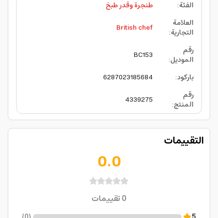
الفئة
:
طنجرة وقدر طبخ
العلامة
British chef
التجارية
:
رقم
BC153
الموديل
:
باركود
:
6287023185684
رقم
4339275
المنتج
:
التقييمات
0.0
0
تقييمات
)
0
(
5