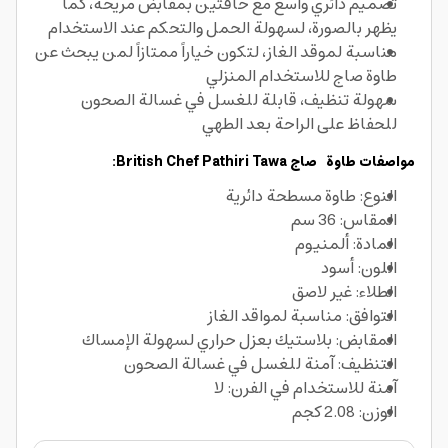
تصميم دائري واسع مع حافتين بمقابض مريحة، كما
يظهر بالصورة، لسهولة الحمل والتحكم عند الاستخدام
مناسبة لموقد الغاز، لتكون خياراً ممتازاً لمن يبحث عن
طاوة صاج للاستخدام المنزلي
سهولة تنظيف، قابلة للغسل في غسالة الصحون
للحفاظ على الراحة بعد الطهي
مواصفات طاوة صاج British Chef Pathiri Tawa:
النوع: طاوة مسطحة دائرية
المقاس: 36 سم
المادة: ألمنيوم
اللون: أسود
الطلاء: غير لاصق
التوافق: مناسبة لمواقد الغاز
المقابض: بلاستيك بعزل حراري لسهولة الإمساك
التنظيف: آمنة للغسل في غسالة الصحون
آمنة للاستخدام في الفرن: لا
الوزن: 2.08 كجم