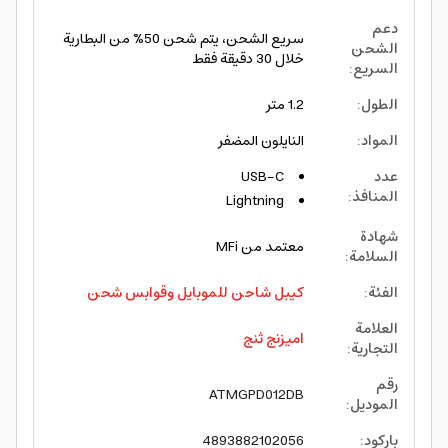
دعم
سريع الشحن، يتم شحن 50% من البطارية
الشحن
خلال 30 دقيقة فقط
السريع
:
الطول
:
1.2 متر
المواد
:
النايلون المضفر
عدد
USB-C
المنافذ
:
Lightning
شهادة
معتمد من MFi
السلامة
:
الفئة
:
كيبل شاحن للموبايل وقوابس شحن
العلامة
اميزنج ثنج
التجارية
:
رقم
ATMGPD012DB
الموديل
:
باركود
:
4893882102056