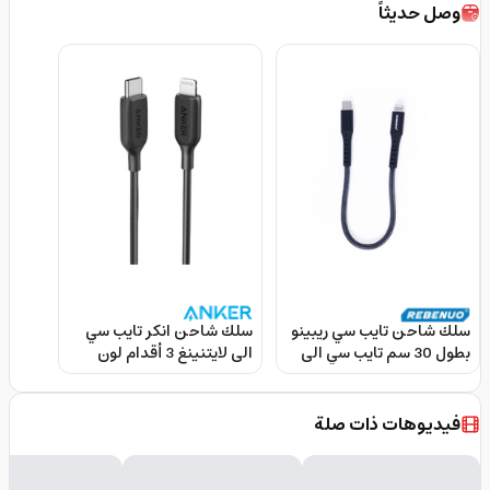
وصل حديثاً
سلك شاحن تايب سي ريبينو
سلك شاحن انكر تايب سي
بطول 30 سم تايب سي الى
الى لايتنينغ 3 أقدام لون
لايتنينج Rebenuo TypeC
أسود Anker P Line III USB
C to LTG 2.0 Cable
Iphone lighting
فيديوهات ذات صلة