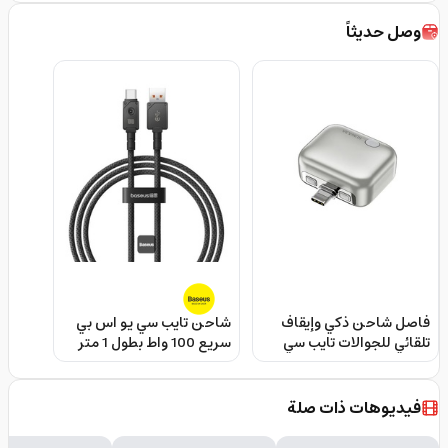
وصل حديثاً
فاصل شاحن ذكي وإيقاف
شاحن تايب سي يو اس بي
تلقائي للجوالات تايب سي
سريع 100 واط بطول 1 متر
حتى 140 واط Kuwajia
من بيسوس Baseus Silky
Series Fast Charging
Smart Auto Stop Charging
Cable Usb To Type-C
Adapter
فيديوهات ذات صلة
100W