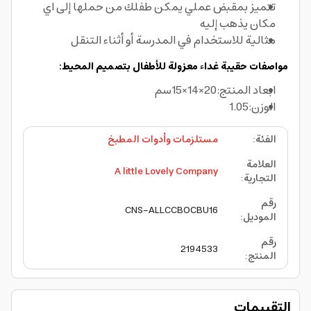
تتميز بمقبض عملي يمكن طفلك من حملها إلى اي
مكان يذهب إليه
مثالية للاستخدام في المدرسة أو أثناء التنقل
مواصفات حقيبة غداء معزولة للأطفال بتصميم المحيط:
ابعاد المنتج:20×14×15سم
الوزن:1.05
الفئة
:
مستلزمات وأدوات المطبخ
العلامة
A little Lovely Company
التجارية
:
رقم
CNS-ALLCCBOCBU16
الموديل
:
رقم
2194533
المنتج
:
التقييمات