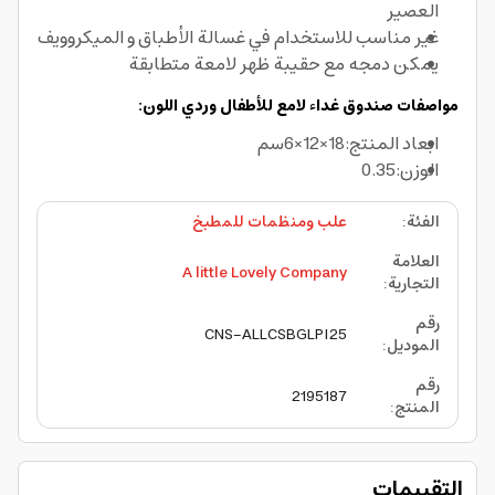
العصير
غير مناسب للاستخدام في غسالة الأطباق و الميكروويف
يمكن دمجه مع حقيبة ظهر لامعة متطابقة
مواصفات صندوق غداء لامع للأطفال وردي اللون:
ابعاد المنتج:18×12×6سم
الوزن:0.35
الفئة
:
علب ومنظمات للمطبخ
العلامة
A little Lovely Company
التجارية
:
رقم
CNS-ALLCSBGLPI25
الموديل
:
رقم
2195187
المنتج
:
التقييمات