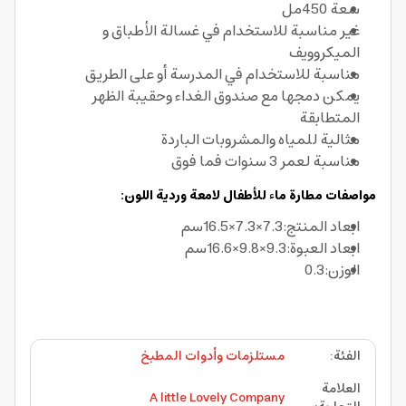
سعة 450مل
غير مناسبة للاستخدام في غسالة الأطباق و
الميكروويف
مناسبة للاستخدام في المدرسة أو على الطريق
يمكن دمجها مع صندوق الغداء وحقيبة الظهر
المتطابقة
مثالية للمياه والمشروبات الباردة
مناسبة لعمر 3 سنوات فما فوق
مواصفات مطارة ماء للأطفال لامعة وردية اللون:
ابعاد المنتج:7.3×7.3×16.5سم
ابعاد العبوة:9.3×9.8×16.6سم
الوزن:0.3
الفئة
:
مستلزمات وأدوات المطبخ
العلامة
A little Lovely Company