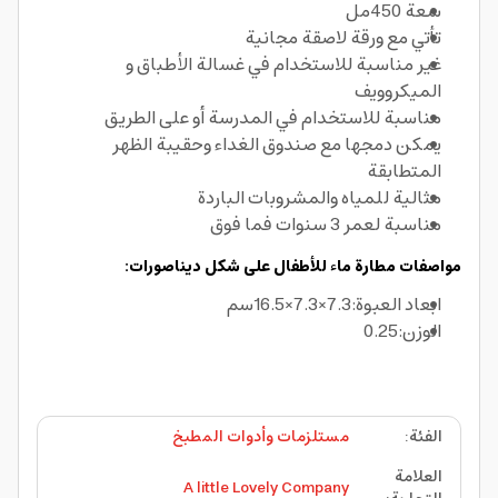
سعة 450مل
تأتي مع ورقة لاصقة مجانية
غير مناسبة للاستخدام في غسالة الأطباق و
الميكروويف
مناسبة للاستخدام في المدرسة أو على الطريق
يمكن دمجها مع صندوق الغداء وحقيبة الظهر
المتطابقة
مثالية للمياه والمشروبات الباردة
مناسبة لعمر 3 سنوات فما فوق
مواصفات مطارة ماء للأطفال على شكل ديناصورات:
ابعاد العبوة:7.3×7.3×16.5سم
الوزن:0.25
الفئة
:
مستلزمات وأدوات المطبخ
العلامة
A little Lovely Company