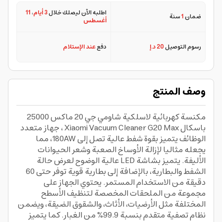
اطلبه الآن ليصلك خلال
3 أيام
،
11
ضمان
1
سنة
أغسطس
رسوم التوصيل
20 د.إ
دفع
عند الإستلام
وصف المنتج
مكنسة كهربائية لاسلكية شاومي جي 20 ماكس 25000
باسكال Xiaomi Vacuum Cleaner G20 Max ، جهاز متعدد
الوظائف يتميز بقوة شفط عالية تصل إلى 180AW، مما
يجعله مثاليا لإزالة الأوساخ الصعبة وشعر الحيوانات
الأليفة. يتميز بشاشة LED عالية الوضوح لعرض حالة
الشفط والبطارية، بالإضافة إلى بطارية قوية توفر حتى 60
دقيقة من الاستخدام المستمر. يحتوي الجهاز على
مجموعة من الملحقات المخصصة لتنظيف الأسطح
المختلفة مثل الأرضيات، الأثاث، والشقوق الضيقة، ويضمن
نظام تصفية متقدم بنسبة 99.9% من الغبار. كما يتميز