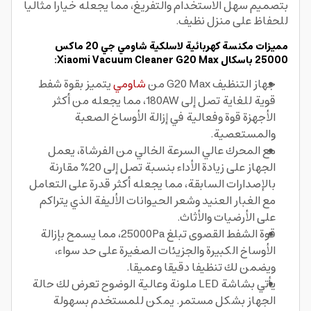
بتصميم سهل الاستخدام والتفريغ، مما يجعله خيارا مثاليا
للحفاظ على منزل نظيف.
مميزات مكنسة كهربائية لاسلكية شاومي جي 20 ماكس
25000 باسكال Xiaomi Vacuum Cleaner G20 Max:
جهاز التنظيف G20 Max من
شاومي
يتميز بقوة شفط
قوية للغاية تصل إلى 180AW، مما يجعله من أكثر
الأجهزة قوة وفعالية في إزالة الأوساخ الصعبة
والمستعصية.
مع المحرك عالي السرعة الخالي من الفرشاة، يعمل
الجهاز على زيادة الأداء بنسبة تصل إلى 20% مقارنة
بالإصدارات السابقة، مما يجعله أكثر قدرة على التعامل
مع الغبار العنيد وشعر الحيوانات الأليفة الذي يتراكم
على الأرضيات والأثاث.
قوة الشفط القصوى تبلغ 25000Pa، مما يسمح بإزالة
الأوساخ الكبيرة والجزيئات الصغيرة على حد سواء،
ويضمن لك تنظيفا دقيقا وعميقا.
يأتي بشاشة LED ملونة وعالية الوضوح تعرض لك حالة
الجهاز بشكل مستمر. يمكن للمستخدم بسهولة