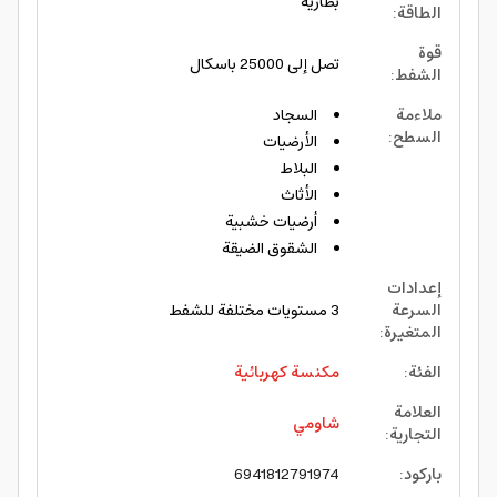
بطارية
الطاقة
:
قوة
تصل إلى 25000 باسكال
الشفط
:
ملاءمة
السجاد
السطح
:
الأرضيات
البلاط
الأثاث
أرضيات خشبية
الشقوق الضيقة
إعدادات
السرعة
3 مستويات مختلفة للشفط
المتغيرة
:
الفئة
:
مكنسة كهربائية
العلامة
شاومي
التجارية
:
باركود
:
6941812791974