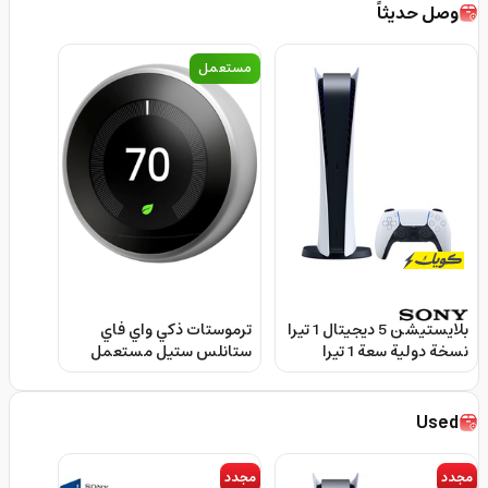
وصل حديثاً
مستعمل
بلايستيشن 5 ديجيتال 1 تيرا
ترموستات ذكي واي فاي
نسخة دولية سعة 1 تيرا
ستانلس ستيل مستعمل
باللون الابيض من سوني
نيست Nest Learning
Thermostat 3rd
Sony Playstation 5 Digital
Generation
Console 1TB
Used
مجدد
مجدد