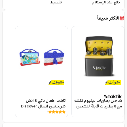
دفع عند الإستلام
تقسيط
الأكثر مبيعاً
شاحن بطاريات ليثيوم تكتك
تابلت اطفال ذكي 8 انش
مع 8 بطاريات قابلة للشحن
شريحتين اتصال Discover
5 فولت Taktik Powerpods
1
K13 5G Kids Tablet
Batteries With Charger