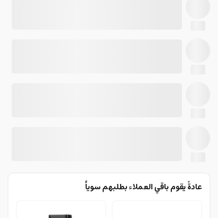
عادةً يقوم باقي العملاء بطلبهم سوياًً