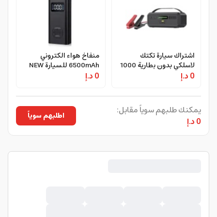
اشتراك سيارة تكتك
منفاخ هواء الكتروني
لاسلكي بدون بطارية 1000
6500mAh للسيارة NEW
0 د.إ
أمبير 12 فولت Taktik
0 د.إ
Portable Electric Air
Inflator - CRONY
Jump Starter
يمكنك طلبهم سوياً مقابل:
اطلبهم سوياً
0 د.إ