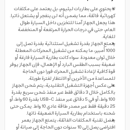
لا يحتوي على بطاريات ليثيوم، بل يعتمد على مكثفات
كهربائية فائقة، مما يضمن أنه لن ينفجر أو يشتعل ذاتيا.
هذا يجعل الجهاز آمنا للتخزين داخل السيارة طوال
العام، حتى في درجات الحرارة المرتفعة أو المنخفضة
للغاية.
يتمتع الجهاز بقدرة تشغيل استثنائية بقدرة تصل إلى
1000 أمبير، ما يمكنه من تشغيل المحركات المعطلة
خلال ثوان معدودة. سواء كانت بطارية السيارة فارغة أو
ضعيفة بسبب الطقس البارد أو الإهمال، فإن الجهاز يوفر
قوة كافية لإعادة تشغيل المحرك فورا دون الحاجة
للمساعدة من الآخرين أو الانتظار لفترة طويلة.
على عكس أجهزة التشغيل التقليدية، يتم شحن الجهاز
بالكامل خلال 3 دقائق فقط عبر منفذ شحن سريع بقدرة
100 واط، أو في 5 دقائق عبر منفذ USB-C بقدرة 60 واط، أو
25 دقيقة فقط عبر مصدر طاقة عادي 10 واط. يمكن حتى
شحنه باستخدام بطارية السيارة الضعيفة ذاتها.
بفضل تقنية المكثفات الفائقة، يتمتع الجهاز بعمر
افتراضي يصل إلى 10 سنوات دون الحاجة إلى صيانة أو