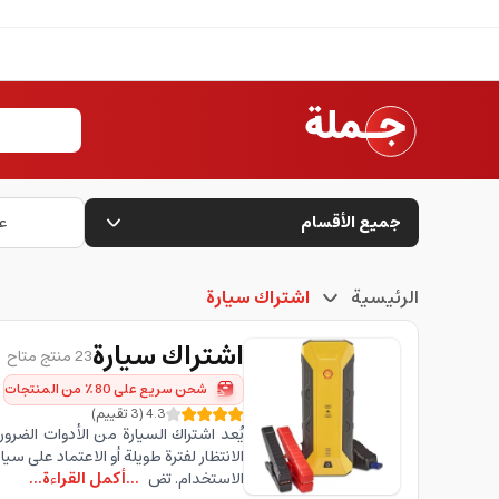
جميع الأقسام
ع
الرئيسية
اشتراك سيارة
اشتراك سيارة
23 منتج متاح
شحن سريع على 80٪ من المنتجات
4.3
(
3
تقييم
)
يُعد اشتراك السيارة من الأدوات الضرو
الانتظار لفترة طويلة أو الاعتماد على س
الاستخدام. تض
...أكمل القراءة...