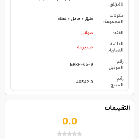
للانزلاق
:
مكونات
طبق + حامل + غطاء
المجموعة
:
الفئة
:
صواني
العلامة
جينيريك
التجارية
:
رقم
BRKH-65-9
الموديل
:
رقم
4054210
المنتج
:
التقييمات
0.0