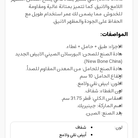
اللامع والانيق. كما تتميز بمتانة عالية ومقاومة
للخدوش. مما يضمن لك عمر استخدام طويل مع
الحفاظ على الجودة والمظهر الانيق.
المواصفات:
الاجزاء: طبق + حامل + غطاء.
مادة الصنع للصحن: البورسلان الصيني الابيض الجديد
(New Bone China).
مادة الصنع للحامل: من المعدن المقاوم للصدأ.
ارتفاع الحامل: 10 سم
اللون: ابيض نقي ولامع.
لون الغطاء: شفاف.
المقاس الكلي: قطر 31.75 سم.
اسم الماركة: جينيريك.
بلد الصنع: الصين.
لون
:
شفاف
أبيض نقي ولامع