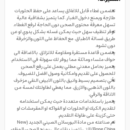
تتضمن غطاء قابل للاغلاق يساعد على حفظ الحلويات
طازجة ويمنع دخول الغبار. كما يتميز بشفافية عالية
تسهل معرفة محتوى الصحن دون الحاجة لرفع الغطاء.
توفر تنظيف سهل حيث يمكن غسله بشكل يدوي او عن
طريق غسالة الاطباق. مع الحفاظ على اللون والزخرفة
دون تشوه.
يتضمن قاعدة مستقرة ومقاومة للانزلاق. بالاضافة الى
حواف ملساء ومائلة مما يوفر لك سهولة في الاستخدام.
يتميز بحامل معدني مطلي يعمل على رفع الصحن
للحصول على تقديم وامكانية وصول افضل للضيوف.
تأتي بتصميم بسيط وانيق باللون الابيض النقي مزخرف
باللون الذهبي والازرق. مما يعطي لطاولتك لمسة من
الاناقة والرقي.
يتميز باستخدامات متعددة حيث يمكن استخدامه
لتقديم الكيك او الحلويات او الفواكه او المقرمشات او
حتى كزينة على طاولة التقديم.
تم صناعته من مادة البورسلان الصيني الجديد (New
Bone China) التي تتميز بنقاء عالي يمنح الصحن المظهر