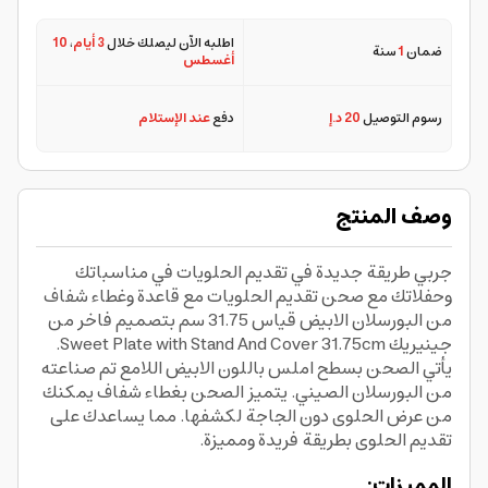
اطلبه الآن ليصلك خلال
3 أيام
،
10
ضمان
1
سنة
أغسطس
رسوم التوصيل
20 د.إ
دفع
عند الإستلام
وصف المنتج
جربي طريقة جديدة في تقديم الحلويات في مناسباتك
وحفلاتك مع صحن تقديم الحلويات مع قاعدة وغطاء شفاف
من البورسلان الابيض قياس 31.75 سم بتصميم فاخر من
جينيريك Sweet Plate with Stand And Cover 31.75cm.
يأتي الصحن بسطح املس باللون الابيض اللامع تم صناعته
من البورسلان الصيني. يتميز الصحن بغطاء شفاف يمكنك
من عرض الحلوى دون الجاجة لكشفها. مما يساعدك على
تقديم الحلوى بطريقة فريدة ومميزة.
المميزات: