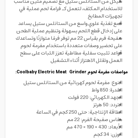
هيكل من الستانلس ستيل مع تصميم متين مناسب
للاستخدام المكثف، لتعمل كـ فرامة لحم عملية في
تجهيزات المطابخ
قمع تغذية علوي واسع من الستانلس ستيل يساعد
على إدخال قطع اللحم بسهولة وتنظيم عملية الطحن
صفيحة فرم بقياس 22 مم توفر فرمًا متوازنًا وتساعدك
على تحضير وصفات متعددة باستخدام مفرمة لحوم
قواعد تثبيت سفلية مطاطية تعزز الثبات على سطح
العمل وتقلل الاهتزاز أثناء التشغيل
مواصفات مفرمة لحوم Coolbaby Electric Meat Grinder:
النوع: مفرمة لحوم كهربائية من الستانلس ستيل
القدرة: 850 واط
الجهد الكهربائي: 220 فولت
التردد: 50 هرتز
الطاقة الإنتاجية: حتى 250 كجم في الساعة
مقاس صفيحة الفرم: 22 مم
الأبعاد: 430 × 190 × 470 مم
الوزن: 34 كجم