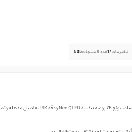
التقييمات
17
عدد المنتجات
505
 ينسجم مع ديكور منزلك.