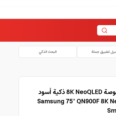
يل تطبيق جملة
البحث الذكي
شاشة سامسونج 75 بوصة 8K NeoQLED ذكية أسود
Samsung 75″ QN900F 8K NeoQLED
Sm