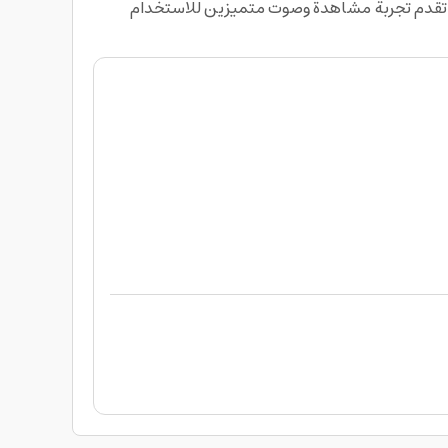
ة تجمع بين دقة 8K وتقنيات الذكاء الاصطناعي وجودة Neo QLED، فهذه الشاشة تقدم تجربة مشاهدة وصوت متميزين للاستخدام