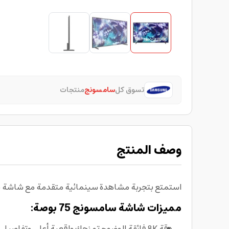
تسوق كل
سامسونج
منتجات
وصف المنتج
استمتع بتجربة مشاهدة سينمائية متقدمة مع شاشة سامسونج 75 بوصة بتقنية Neo QLED ودقة 8K لتفاصيل مذهلة وتصميم فائق النحافة
مميزات شاشة سامسونج 75 بوصة:
دقة 8K فائقة الوضوح تمنحك واقعية أعلى وتفاصيل أدق، لتجربة مشاهدة ترتقي بمحتواك اليومي.