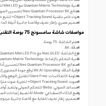
تقنية Quantum Matrix Technology مع Mini LED لتعزيز السطوع والتباين وإبراز الأسود العميق والأبيض النقي، ما يجعلها شاشة سامسونج 8k قوية الأداء في مختلف المشاهد.
معالج Neo Quantum Processor 8K لتحسين الصورة والصوت بالذكاء الاصطناعي ورفع جودة المحتوى إلى تجربة أقرب إلى 8K عبر 8K AI Upscaling.
صوت غامر بتقنية Object Tracking Sound+ لتتبع حركة الصوت على الشاشة وتقديم حوارات أوضح ومؤثرات أكثر واقعية.
تصميم عصري بإطار نحيف وقاعدة جانبية أنيقة كما يظهر بالصورة، لتبدو
مواصفات شاشة سامسونج 75 بوصة التقنية:
حجم الشاشة: 75 بوصة.
الدقة: 8K.
نوع الشاشة: Neo QLED مع Quantum Mini LED Pro.
تقنية التحكم بالإضاءة: Quantum Matrix Technology لتحسين السطوع والتباين على مستوى مناطق الإضاءة.
المعالج: Neo Quantum Processor 8K لتحسين أداء الصورة والصوت.
ترقية الدقة: 8K AI Upscaling لرفع جودة المحتوى إلى مستوى أعلى من التفاصيل.
مقاومة الانعكاسات: Glare Free لتقليل الوهج والانعكاسات وتحسين الرؤية في الإضاءة العالية.
الصوت: Object Tracking Sound+ لتجربة صوت متزامنة مع الحركة على الشاشة.
المساعد الصوتي: Bixby للتحكم الصوتي وتنفيذ أوامر متعددة والتحكم بالأجهزة المتوافقة ضمن المنزل الذكي.
وضع الذكاء الاصطناعي: AI Mode لضبط إعدادات الصورة والصوت تلقائيا حسب المحتوى والبيئة.
التصميم: إطار نحيف للغاية مع قاعدة جانبية مزدوجة