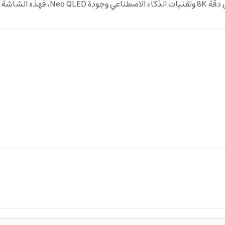
إذا كنت تبحث عن شاشة سامسونج 75 بوص