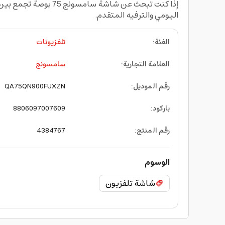
اليومي والترفيه المتقدم.
الفئة
:
تلفزيونات
العلامة التجارية
:
سامسونج
رقم الموديل
:
QA75QN900FUXZN
باركود
:
8806097007609
رقم المنتج
:
4384767
الوسوم
شاشة تلفزيون