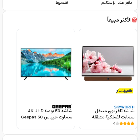
دفع عند الإستلام
تقسيط
الأكثر مبيعاً
شاشة تلفزيون متنقل
شاشة 50 بوصة 4K UHD
سمارت لاسلكية متنقلة
سمارت جيباس Geepas 50
4
سكاي وورث 24 بوصة
Inch 4k Ultra Hd Slim Led
Smart Tv With Remote
Skyworth Portable Smart
Control
Google TV