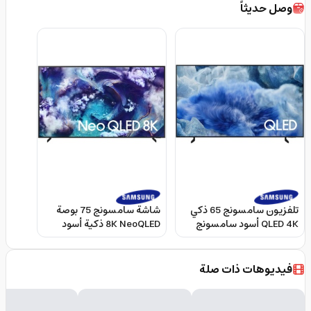
وصل حديثاً
تلفزيون سامسونج 65 ذكي
شاشة سامسونج 75 بوصة
QLED 4K أسود سامسونج
8K NeoQLED ذكية أسود
Samsung 65″ Q8F 4K
سامسونج Samsung 75″
QN900F 8K NeoQLED AI
QLED Smart Television
Smart Television 2025
2025
فيديوهات ذات صلة