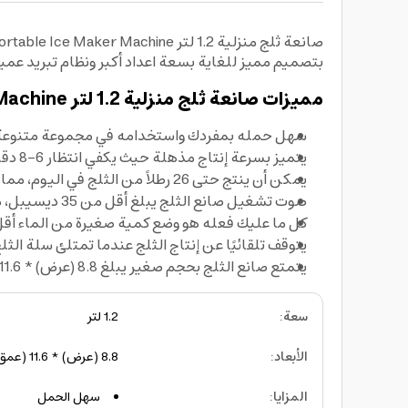
بتصميم مميز للغاية بسعة اعداد أكبر ونظام تبريد عم
مميزات صانعة ثلج منزلية 1.2 لتر Portable Ice Maker Machine:
سهل حمله بمفردك واستخدامه في مجموعة متنوعة من 
يتميز بسرعة إنتاج مذهلة حيث يكفي انتظار 6-8 دقائق للحصول على كمية من الثلج الطازج.
يمكن أن ينتج حتى 26 رطلاً من الثلج في اليوم، مما يوفر من الوقت ويسهم في تلبية احتياجاتك للمشروبات والمأكولات المثلجة في أي وقت وأي مكان.
صوت تشغيل صانع الثلج يبلغ أقل من 35 ديسيبل، مما يجعله مناسبًا للاستخدام حتى في ساعات الليل الأخيرة دون القلق بشأن إزعاج.
كل ما عليك فعله هو وضع كمية صغيرة من الماء أقل من 1.2 لتر والضغط على زر 
يتوقف تلقائيًا عن إنتاج الثلج عندما تمتلئ سلة الثلج (أكثر من 1.3 رطل) أو عند انخفاض مستوى الماء، ويقوم الاستشعار بتحديد ذلك ويوقف العم
يتمتع صانع الثلج بحجم صغير يبلغ 8.8 (عرض) * 11.6 (عمق) * 11.4 (ارتفاع) بوصة ووزن يقل عن 14 رطلاً.
سعة
:
1.2 لتر
الأبعاد
:
8.8 (عرض) * 11.6 (عمق) * 11.4 (ارتفاع) بوصة
المزايا
:
سهل الحمل