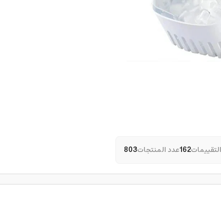
لتقييمات
162
عدد المنتجات
803