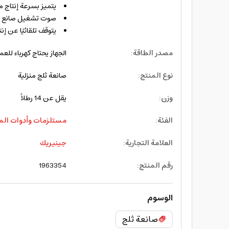
يتميز بسرعة إنتاج 
صوت تشغيل صانع الثلج ي
يتوقف تلقائيًا عن إنت
مصدر الطاقة
:
الجهاز يحتاج كهرباء للع
نوع المنتج
:
صانعة ثلج منزلية
وزن
:
يقل عن 14 رطلاً
الفئة
:
مستلزمات وأدوات ال
العلامة التجارية
:
جينيريك
رقم المنتج
:
1963354
الوسوم
صانعة ثلج