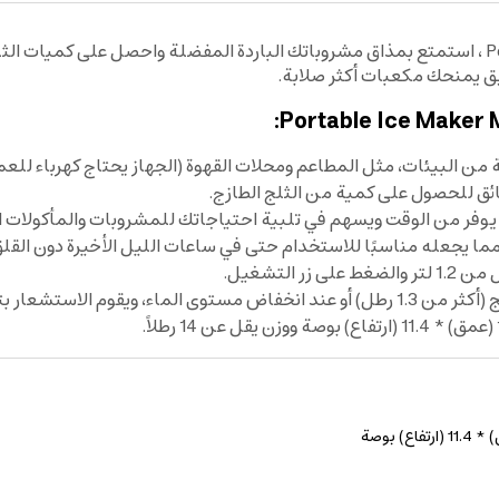
صانعة ثلج منزلية 1.2 لتر Portable Ice Maker Machine ، استمتع بمذاق مشروباتك الباردة المفض
يق يمنحك مكعبات أكثر صلابة.
البيئات، مثل المطاعم ومحلات القهوة (الجهاز يحتاج كهرباء للعم
التشغيل.
لية للحفاظ على كفاءة الجهاز.