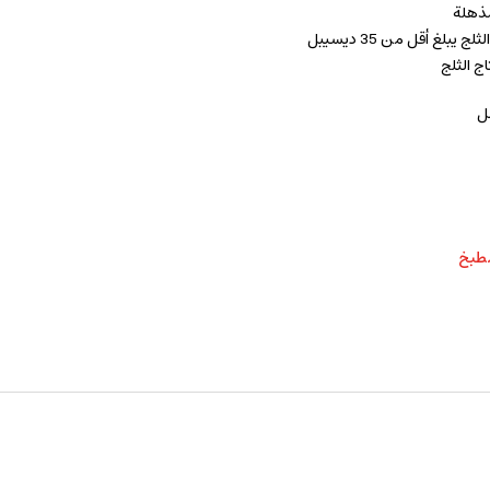
مذهلة
بلغ أقل من 35 ديسيبل
اج الثلج
مل
مطبخ