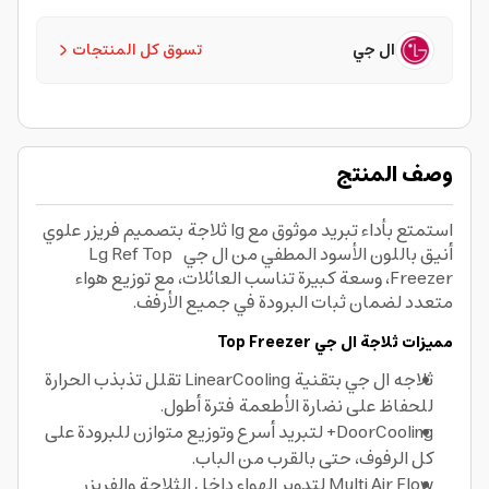
ال جي
تسوق كل المنتجات
وصف المنتج
استمتع بأداء تبريد موثوق مع lg ثلاجة بتصميم فريزر علوي
أنيق باللون الأسود المطفي من ال جي Lg Ref Top
Freezer، وسعة كبيرة تناسب العائلات، مع توزيع هواء
متعدد لضمان ثبات البرودة في جميع الأرفف.
مميزات ثلاجة ال جي Top Freezer
ثلاجه ال جي بتقنية LinearCooling تقلل تذبذب الحرارة
للحفاظ على نضارة الأطعمة فترة أطول.
DoorCooling+ لتبريد أسرع وتوزيع متوازن للبرودة على
كل الرفوف، حتى بالقرب من الباب.
Multi Air Flow لتدوير الهواء داخل الثلاجة والفريزر