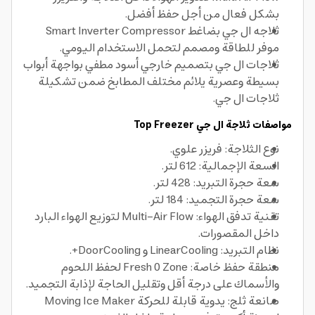
بشكل فعال من أجل حفظ أفضل.
ثلاجه ال جي بضاغط Smart Inverter Compressor
موفر للطاقة ومصمم لتحمل الاستخدام اليومي.
ثلاجات ال جي بتصميم خارجي أسود مطفي بواجهة أبواب
بسيطة وعصرية يلائم مختلف المطابخ ضمن تشكيلة
ثلاجات ال جي.
مواصفات ثلاجة ال جي Top Freezer
نوع الثلاجة: فريزر علوي.
السعة الإجمالية: 612 لتر.
سعة حجرة التبريد: 428 لتر.
سعة حجرة التجميد: 184 لتر.
تقنية تدفق الهواء: Multi-Air Flow لتوزيع الهواء البارد
داخل المقصورات.
نظام التبريد: LinearCooling و DoorCooling+.
منطقة حفظ خاصة: Fresh 0 Zone لحفظ اللحوم
والأسماك على درجة أقل وتقليل الحاجة لإذابة التجميد.
صانعة ثلج: يدوية قابلة للحركة Moving Ice Maker