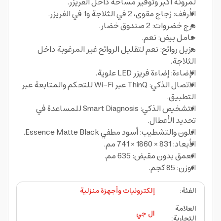
لمرونة أكبر وتوفير مساحة داخل الفريزر.
الأرفف: زجاج مقوى، 2 في الثلاجة و1 في الفريزر.
درج خضروات: 2 صندوق خضار.
حامل بيض: نعم.
مزيل روائح: نعم لتقليل الروائح غير المرغوبة داخل
الثلاجة.
الإضاءة: إضاءة فريزر LED علوية.
الاتصال الذكي: ThinQ عبر Wi‑Fi للتحكم والمتابعة عبر
التطبيق.
التشخيص الذكي: Smart Diagnosis للمساعدة في
تحديد الأعطال.
اللون والتشطيب: أسود مطفي Essence Matte Black.
الأبعاد: 831 × 1860 × 741 مم.
العمق بدون مقبض: 635 مم.
الوزن: 85 كجم.
الفئة
:
إلكترونيات وأجهزة منزلية
العلامة
ال جي
التجارية
: