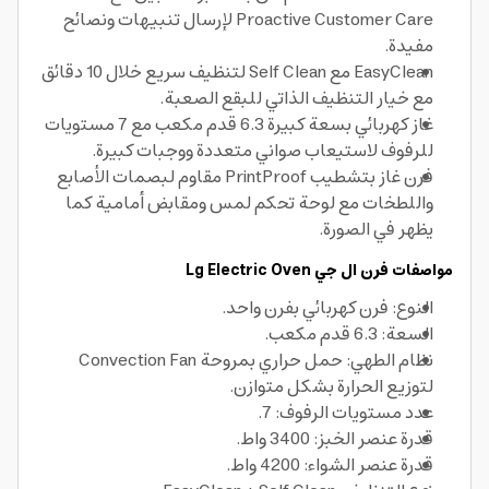
Proactive Customer Care لإرسال تنبيهات ونصائح
مفيدة.
EasyClean مع Self Clean لتنظيف سريع خلال 10 دقائق
مع خيار التنظيف الذاتي للبقع الصعبة.
غاز كهربائي بسعة كبيرة 6.3 قدم مكعب مع 7 مستويات
للرفوف لاستيعاب صواني متعددة ووجبات كبيرة.
فرن غاز بتشطيب PrintProof مقاوم لبصمات الأصابع
واللطخات مع لوحة تحكم لمس ومقابض أمامية كما
يظهر في الصورة.
مواصفات فرن ال جي Lg Electric Oven
النوع: فرن كهربائي بفرن واحد.
السعة: 6.3 قدم مكعب.
نظام الطهي: حمل حراري بمروحة Convection Fan
لتوزيع الحرارة بشكل متوازن.
عدد مستويات الرفوف: 7.
قدرة عنصر الخبز: 3400 واط.
قدرة عنصر الشواء: 4200 واط.