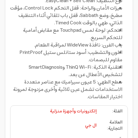
نوع التنظيف: EasyClean + Self Clean.
ميزات الأمان والراحة: قفل التحكم Control Lock، مؤقت
مطبخ، وضع Sabbath، قفل باب تلقائي أثناء التنظيف
الذاتي، طهي بالوقت Timed Cook.
التحكم: لوحة لمس Touchpad مع مقابض أمامية
للتحكم السريع.
باب الفرن: نافذة WideView لمراقبة الطعام.
اللون والتشطيب: أسود ستانلس ستيل PrintProof
مقاوم للبصمات.
التقنية الذكية: ThinQ Wi-Fi وSmartDiagnosis
لتشخيص الأعطال عن بعد.
سطح الطهي: 5 عيون سيراميك مع عناصر متعددة
الاستخدامات تشمل عين ثلاثية وأخرى مزدوجة لمرونة
اختيار المقاسات.
الفئة
:
إلكترونيات وأجهزة منزلية
العلامة
ال جي
التجارية
: