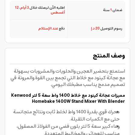
اطلبه الآن ليصلك خلال
3 أيام
،
12
ضمان
1
سنة
أغسطس
رسوم التوصيل
20 د.إ
دفع
عند الإستلام
وصف المنتج
استمتع بتحضير العجين والحلويات والمشروبات بسهولة
مع عجانة كينود مع خلاط التي تجمع بين القوة والمرونة في
تصميم مدمج يناسب مطبخك اليومي.
مميزات عجانة كينود مع خلاط 1400 واط سعة 5 لتر Kenwood
Homebake 1400W Stand Mixer With Blender
محرك قوي بقدرة 1400 واط لخلط ثابت ونتائج متجانسة
حتى مع الكميات الثقيلة.
وعاء كبير سعة 5 لتر بلون فضي من الفولاذ المصقول،
مناسب للعجائن والمخاليط المتعددة.