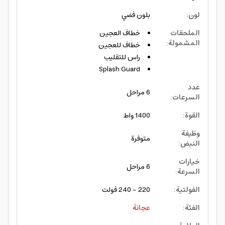
لون
:
بلون فضي
الملحقات
خطاف العجين
المشمولة
:
خطاف للعجين
راس للتقليب
Splash Guard
عدد
6 مراحل
السرعات
:
القوة
:
1400 واط
وظيفة
متوفرة
النبض
:
خيارات
6 مراحل
السرعة
:
الفولتية
:
220 - 240 فولت
الفئة
:
عجانة