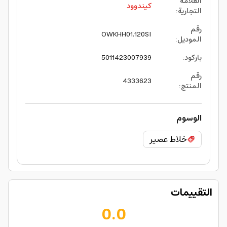
العلامة
كيندوود
التجارية
:
رقم
OWKHH01.120SI
الموديل
:
باركود
:
5011423007939
رقم
4333623
المنتج
:
الوسوم
خلاط عصير
التقييمات
0.0