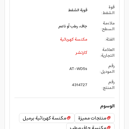
قوة
قوية الشفط
الشفط
:
ملاءمة
جاف، رطب أو ناعم
السطح
:
الفئة
:
مكنسة كهربائية
العلامة
كارتشر
التجارية
:
رقم
AT-WD5s
الموديل
:
رقم
4314727
المنتج
:
الوسوم
منتجات مميزة
مكنسة كهربائية برميل
مكنسة جاف ورطب