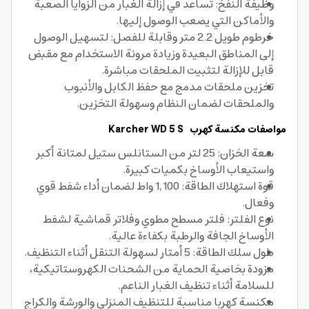
وظيفة النفخ: تساعد في إزالة الغبار من الزوايا الصعبة
والأماكن التي يصعب الوصول إليها.
خرطوم طويل 2.2 متر وقابلة للفصل: لتسهيل الوصول
إلى المناطق البعيدة وزيادة مرونة الاستخدام مع مقبض
قابل للإزالة لتثبيت الملحقات مباشرة.
تخزين ملحقات مدمج مع حفظ الكابل والأنبوب
والملحقات لضمان النظام وسهولة التخزين.
مواصفات مكنسة كهرب Karcher WD 5 S
سعة الخزان: 25 لتر من الستانلس ستيل لمتانة أكبر
واستيعاب الأوساخ بكميات كبيرة.
قوة استهلاك الطاقة: 1,100 واط لضمان أداء شفط قوي
وفعال.
نوع الفلتر: فلتر مسطح مطوي وفلاتر قماشية لشفط
الأوساخ الجافة والرطبة بكفاءة عالية.
طول سلك الطاقة: 5 أمتار لسهولة التنقل أثناء التنظيف.
مزودة بخاصية الحماية من الشحنات الكهروستاتيكية،
للسلامة أثناء تنظيف الغبار الناعم.
مكنسة كهربا مناسبة للتنظيف المنزلي والورشة والكراج