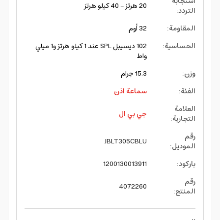
استجابة
20 هرتز – 40 كيلو هرتز
التردد
:
المقاومة
:
32 أوم
الحساسية
:
102 ديسيبل SPL عند 1 كيلو هرتز و1 ميلي
واط
وزن
:
15.3 جرام
الفئة
:
سماعة اذن
العلامة
جي بي ال
التجارية
:
رقم
JBLT305CBLU
الموديل
:
باركود
:
1200130013911
رقم
4072260
المنتج
: