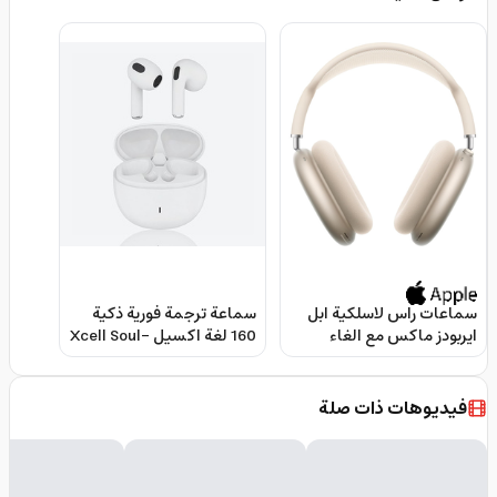
سماعات راس لاسلكية ابل
سماعة ترجمة فورية ذكية
ايربودز ماكس مع الغاء
160 لغة اكسيل Xcell Soul-
ضوضاء نشط Apple
ai Smart Translator
Earbuds
AirPods Max (2026)
فيديوهات ذات صلة