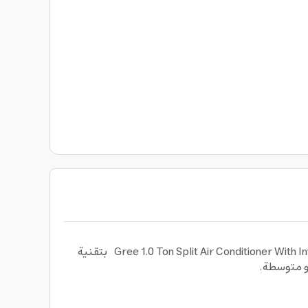
استمتع بتبريد ثابت وموفر للطاقة مع مكيف هواء سبليت من جريGree 1.0 Ton Split Air Conditioner With Inverter Compressor, Sleep Mode, Wi-Fi App Control بتقنية
و متوسطة.