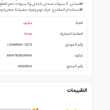
الضمان: 5 سنوات ضمان شامل و5 سنوات دعم لقطع الغيار.
الاستخدام المقترح: غرف نوم وغرف معيشة صغيرة و
الفئة
:
مكيف
العلامة التجارية
:
Gree
رقم الموديل
:
i CHARMO-12C3
باركود
:
6941783829584
رقم المنتج
:
4593564
التقييمات