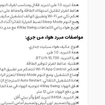
سعة تبريد 1.0 طن لتبريد فعّال ومناسب لغرف النوم والمعيشة والمكاتب الصغيرة، ليعمل كمكيف هواء يعتمد عليه يوميا.
ضاغط انفرتر لتقليل استهلاك الطاقة والحفاظ على درج
تحكم ذكي عبر Wi-Fi وتطبيق الهاتف لتشغيل مكيف هواء عن بعد وضبط الإعدادات بسهولة.
وضع النوم Sleep Mode لضبط الحرارة تلقائيا أثناء النوم لراحة أعلى واستهلاك أقل، ليقدم تجربة مبرد هواء مريحة طوال الليل.
توزيع هواء رباعي الاتجاهات 4Way Swing مع مدى دفع هواء يصل إلى 12 متر لتغطية أفضل وتقليل البقع الحارة، ويعمل أيضا كخيار مبرد هوائي فعّال داخل المساحة.
مواصفات مبرد هواء من جري:
النوع: مكيف هواء سبليت جداري.
سعة التبريد: 1.0 طن.
قدرة التبريد: 10,700 BTU/h.
التقنية: ضاغط انفرتر لتوفير الطاقة.
التحكم: Wi-Fi App Control للتحكم عبر تطبيق الهاتف عن بعد.
أوضاع التشغيل: وضع النوم Sleep Mode لتعزيز الراحة وتقليل الاستهلاك.
إعادة التشغيل التلقائي: Auto Restart لاسترجاع الإعدادات بعد انقطاع الكهرباء.
تدفق الهواء: 4Way Swing لتوجيه الهواء في عدة اتجاهات.
مدى دفع الهواء: حتى 12 متر.
غاز التبريد: R410A لتبريد كفؤ وأثر بيئي أقل.
اللون والتصميم: لون أبيض وتصميم أمامي انسيابي 