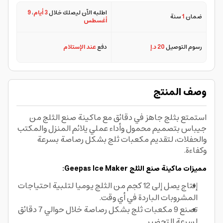
اطلبه الآن ليصلك خلال
3 أيام
،
9
ضمان
1
سنة
أغسطس
رسوم التوصيل
20 د.إ
دفع
عند الإستلام
وصف المنتج
استمتع بثلج جاهز في دقائق مع ماكينة صنع الثلج من
جيباس بتصميم محمول وأداء عملي يلائم المنزل والمكتب
والحفلات، لتقديم مكعبات ثلج بشكل رصاصة بسرعة
وكفاءة.
مميزات ماكينة صنع الثلج Geepas Ice Maker:
إنتاج يصل إلى 12 كجم من الثلج يوميا لتلبية احتياجات
المشروبات الباردة في أي وقت.
تصنع 9 مكعبات ثلج بشكل رصاصة خلال حوالي 7 دقائق
لسرعة التحضير.