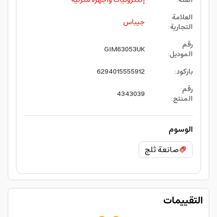
الفئة
:
إلكترونيات وأجهزة منزلية
العلامة
جيباس
التجارية
:
رقم
GIM63053UK
الموديل
:
باركود
:
6294015555912
رقم
4343039
المنتج
:
الوسوم
صانعة ثلج
التقييمات