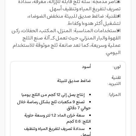
عناصر مدمجة: سلة ثلج قابلة للإزالة، مغرفة، سدادة
تصريف لتفريغ المياه وتنظيف أسهل.
التقنية: ضاغط صديق للبيئة منخفض الضوضاء،
لتشغيل أكثر هدوءا وكفاءة.
الاستخدامات المناسبة: المنزل، المكتب، الحفلات، ركن
القهوة والبار المنزلي، حيث تعمل كـ آلة صنع الثلج
عملية وسريعة، كما تعد صانعة ثلج موثوقة للاستخدام
اليومي.
لون
:
أسود
تقنية
ضاغط صديق للبيئة
التبريد
:
المزايا
:
إنتاج يصل إلى 12 كجم من الثلج يوميا
تصنع 9 مكعبات ثلج بشكل رصاصة خلال
حوالي 7 دقائق
سعة خزان الماء: 1.2 لتر وسعة حاوية
الثلج: 0.6 كجم
سدادة تصريف لتفريغ المياه وتنظيف
أسهل