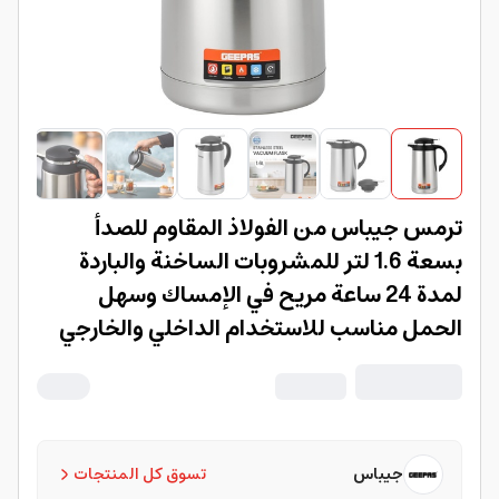
ترمس جيباس من الفولاذ المقاوم للصدأ
بسعة 1.6 لتر للمشروبات الساخنة والباردة
لمدة 24 ساعة مريح في الإمساك وسهل
الحمل مناسب للاستخدام الداخلي والخارجي
المنزل التخييم ضمان سنتين باللونين الأسود
والفضي Geepas 1.6 L Stainless Steel
Vacuum Flask- GVF27024/ for Hot and
Cold Beverages, for 24 Hours/
جيباس
تسوق كل المنتجات
Comfortable to Hold and Easy to Carry/