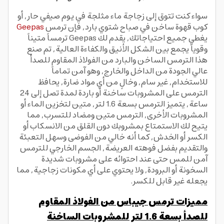
سواء كنت تتوق إلى زجاجة ماء مثلجة في يوم صيفي حار, أو
كوب قهوة ساخن في صباح شتوي بارد, فإن ترمس
Geepas
يغطي جميع احتياجاتك, يقدم لك Geepas ترمساً متيناً
وقوياً يجمع بين الشكل الأنيق والكفاءة العالية, تم صنع
هذا الترمس الساخن والبارد من الفولاذ المقاوم للصدأ
عالي الجودة من الداخل والخارج, وهو آمن تماماً
للاستخدام, غير سام, وخالٍ من أي مواد ضارة, يحافظ
الترمس على المشروبات ساخنة أو باردة لمدة تصل إلى 24
ساعة, يتميز الترمس بسعة 1.6 لتر, متين لتخزين الماء أو
المشروبات الأخرى, الترمس متين ومضاد للتسرب, مما
يتيح لك الاستمتاع بمشروبك دون القلق من الانسكاب أو
الكسر أو الخدش, كما أنه خالي من الفوضى وسهل التعبئة
والتقديم بفضل فوهته العريضة, الجسم الخارجي للترمس
آمن للمس حتى عند احتوائه على مشروبات شديدة
السخونة أو البرودة, ولا يحتوي على أي مكونات زجاجية, مما
يجعله غير قابل للكسر.
مميزات ترمس جيباس من الفولاذ المقاوم
للصدأ بسعة 1.6 لتر للمشروبات الساخنة