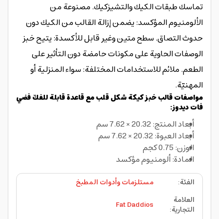
تماسك طبقات الكيك والتشيزكيك. مصنوعة من
الألومنيوم المؤكسد: يضمن إزالة القالب من الكيك دون
حدوث التصاق. سطح متين وغير قابل للأكسدة: يتيح خبز
الوصفات الحاوية على مكونات حامضة دون التأثير على
الطعم. ملائم للاستخدامات المختلفة: سواء المنزلية أو
المهنيّة.
مواصفات قالب خبز كيكة شكل قلب مع قاعدة قابلة للفكّ فضي
فات ديدوز:
أبعاد المنتج: 20.32 × 7.62 سم
أبعاد العبوة: 20.32 × 7.62 سم
الوزن: 0.75 كجم
المادة: ألومنيوم مؤكسد
الفئة
:
مستلزمات وأدوات المطبخ
العلامة
Fat Daddios
التجارية
: