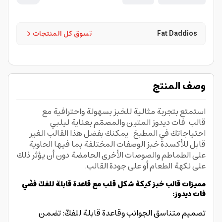
Fat Daddios
تسوق كل المنتجات
وصف المنتج
استمتع بتجربة مثالية للخبز بسهولة واحترافية مع
قالب فات ديدوز المتين والمصمّم بعناية ليلبي
احتياجاتك في المطبخ يمكنك بفضل هذا القالب الغير
قابل للأكسدة خبز الوصفات المختلفة بما فيها الحاوية
على الطماطم والصوصات الأخرى الحامضة دون أن يؤثر ذلك
على نكهة الطعام أو على جودة القالب.
مميزات قالب خبز كيكة شكل قلب مع قاعدة قابلة للفكّ فضّي
فات ديدوز:
تصميم متناسق الجوانب وقاعدة قابلة للفكّ: تضمن