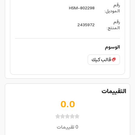
رقم
HSM-802298
الموديل
:
رقم
2435972
المنتج
:
الوسوم
قالب كيك
التقييمات
0.0
0
تقييمات