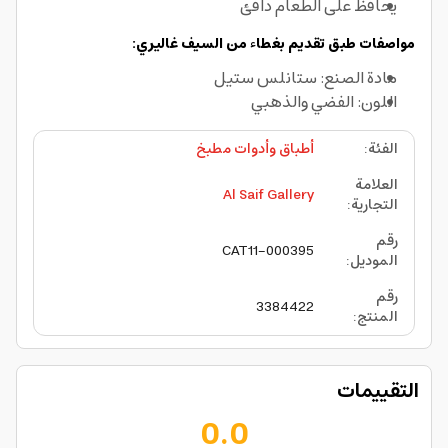
يحافظ على الطعام دافئ
مواصفات طبق تقديم بغطاء من السيف غاليري:
مادة الصنع: ستانلس ستيل
اللون: الفضي والذهبي
الفئة
:
أطباق وأدوات مطبخ
العلامة
Al Saif Gallery
التجارية
:
رقم
CAT11-000395
الموديل
:
رقم
3384422
المنتج
:
التقييمات
0.0