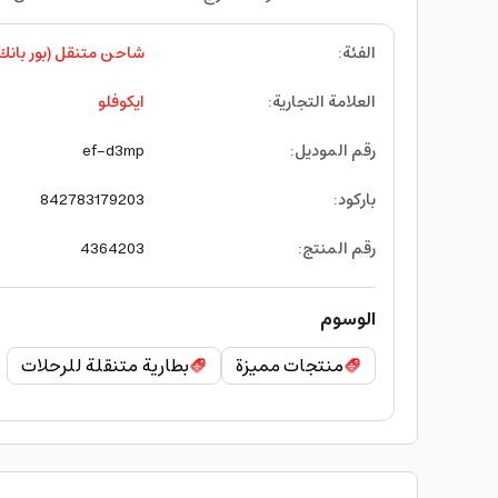
الفئة
:
شاحن متنقل (بور بانك
العلامة التجارية
:
ايكوفلو
رقم الموديل
:
ef-d3mp
باركود
:
842783179203
رقم المنتج
:
4364203
الوسوم
منتجات مميزة
بطارية متنقلة للرحلات