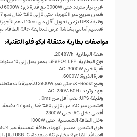
خرج تيار متردد حتى 3000W مع قدرة ذروة 6000W لتشغيل أجهزة متعددة بكفاءة.
شحن سريع عبر الكهرباء حتى 0 إلى 80% خلال نحو 47 دقيقة، لتبقى
وظيفة UPS بزمن تحويل أقل من 10ms لدعم الأجهزة الحساسة واستمرارية التشغيل.
تصميم أمامي بشاشة عرض لمتابعة حالة الطاقة، مع مخارج AC متعددة ومنافذ USB-C وUSB-A لشحن الأ
مواصفات بطارية متنقلة ايكو فلو التقنية:
سعة البطارية: 2048Wh.
نوع البطارية: LiFePO4 LFP بعمر يصل إلى 10 سنوات تقريباً وأكثر من 4000 دورة.
قدرة خرج AC: 3000W.
قدرة الذروة: 6000W.
وضع X-Boost: حتى نحو 3800W للأجهزة ذات متطلبات بدء تشغيل أعلى.
جهد وتردد AC: 230V، 50Hz.
وظيفة UPS: نعم، أقل من 10ms.
الشحن عبر AC: من 0 إلى 80% خلال نحو 47 دقيقة.
أقصى دخل AC: حتى 2300W.
دخل الطاقة الشمسية: حتى 1000W.
طرق الشحن: مقبس كهرباء، طاقة شمسية عبر MC4 إلى XT60 لنقل الطاقة من الألواح، شاحن سيارة، شحن هجين.
المنافذ الظاهرة: مخارج AC متعددة، USB-C لنقل البيانات والشحن السريع، وUSB-A لشحن الأجهزة القياسية.