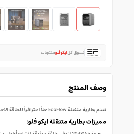
تسوق كل
ايكوفلو
منتجات
وصف المنتج
تقدم بطارية متنقلة EcoFlow حلاً احترافياً للطاقة الاحتياطية والتنقل، بسعة كبيرة وقدرة عالية لتشغيل الأجهزة وشحنها بسرعة في المنزل أو أثناء السفر والعمل الميداني.
مميزات بطارية متنقلة ايكو فلو:
سعة 2048Wh لتوفير طاقة موثوقة لفترات أطول، مناسبة كـ بطارية للرحلات والتخييم والطوارئ.