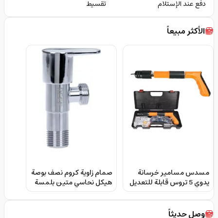
دفع عند الإستلام
تقسيط
الأكثر مبيعاً
مسدس مسامير خرسانة
صمام زاوية كروم نصف بوصة
يدوي 5 تروس قابلة للتعديل
هيكل نحاسي متين بلمسة
Powerful Concrete Nail
نهائية مصقولة ريف Reef
Chrome Angle Valve 1/2
Gun Mini Retainer
Inch Rf-Av12Ss 2 |
وصل حديثاً