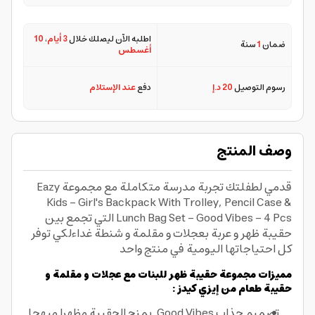
اطلبه الآن ليصلك خلال
3 أيام
،
10
ضمان
1
سنة
أغسطس
رسوم التوصيل
20 د.إ
دفع
عند الإستلام
وصف المنتج
قدمي لطفلتك تجربة مدرسة متكاملة مع مجموعة Eazy
Kids - Girl's Backpack With Trolley, Pencil Case &
Lunch Bag Set - Good Vibes - 4 Pcs التي تجمع بين
حقيبة ظهر و عربة بعجلات و مقلمة و شنطة غداءلكي توفر
كل احتياجاتها اليومية في منتج واحد
مميزات مجموعة حقيبة ظهر للبنات مع عجلات و مقلمة و
حقيبة طعام من إيزي كيدز :
تصميم جذاب Good Vibes يمنح الحقيبة مظهرا مبهجا