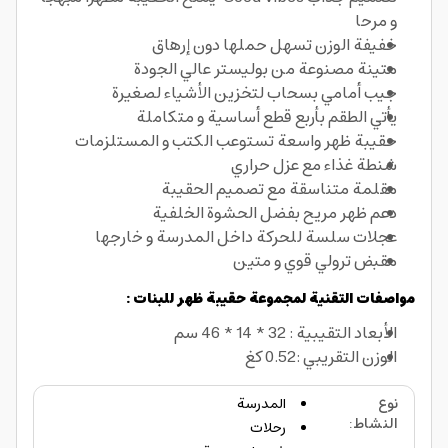
و مرحا
خفيفة الوزن تسهل حملها دون إرهاق
متينة مصنوعة من بوليستر عالي الجودة
جيب أمامي بسحاب لتخزين الأشياء لصغيرة
يأتي الطقم بأربع قطع أساسية و متكاملة
حقيبة ظهر واسعة تستوعب الكتب و المستلزمات
شنطة غذاء مع عزل حراري
مقلمة متناسقة مع تصميم الحقيبة
دعم ظهر مريح بفضل الحشوة الخلفية
عجلات سلسة للحركة داخل المدرسة و خارجها
مقبض ترولي قوي و متين
مواصفات التقنية لمجموعة حقيبة ظهر للبنات :
الأبعاد التقيبية : 32 * 14 * 46 سم
الوزن التقريبي :0.52 كغ
نوع
المدرسة
النشاط
:
رحلات