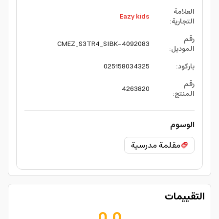
العلامة
Eazy kids
التجارية
:
رقم
4092083-CMEZ_S3TR4_SIBK
الموديل
:
باركود
:
025158034325
رقم
4263820
المنتج
:
الوسوم
مقلمة مدرسية
التقييمات
0.0