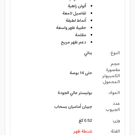
ألوان زاهية
تفاصيل لامعة
أنماط لطيفة
حقيبة ظهر واسعة
مقلمة
دعم ظهر مريح
النوع
:
بناتي
حجم
مقصورة
حتى 14 بوصة
الكمبيوتر
المحمول
:
المواد
:
بوليستر عالي الجودة
عدد
جيبان أماميان بسحاب
الجيوب
:
وزن
:
0.52 كغ
الفئة
:
شنطة ظهر