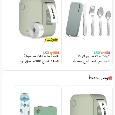
أدوات مائدة من فولاذ
طابعة ملصقات محمولة
المقاوم للصدأ مع حقيبة
لاسلكية مع 180 ملصق لون
سيليكون باللون الرمادي و
اخضر من ايزي كيدز Eazy
يحتوي على 4 قطع من إيزي
Kids Mini Label Maker
كيدز Eazy Kids Stainless
Printer
وصل حديثاً
Steel Cutlery With
Silicone Pouch Grey 4pcs