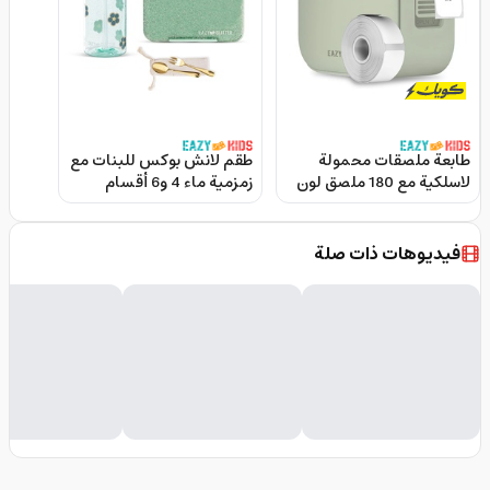
طابعة ملصقات محمولة
طقم لانش بوكس للبنات مع
لاسلكية مع 180 ملصق لون
زمزمية ماء 4 و6 أقسام
اخضر من ايزي كيدز Eazy
أخضر لامع ايزي كيدز Eazy
Kids 6 & 4 Convertible
Kids Mini Label Maker
Bento Lunch Box W Water
Printer
فيديوهات ذات صلة
Bottle