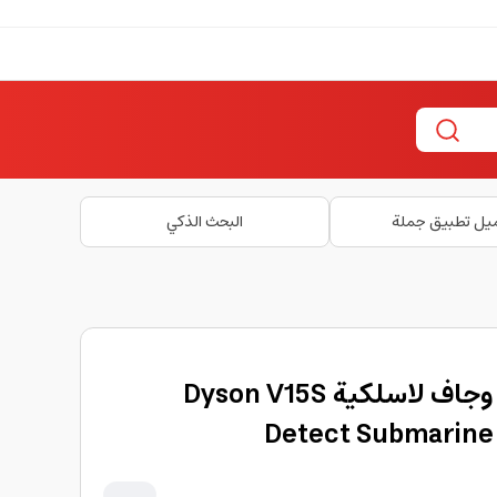
يل تطبيق جملة
البحث الذكي
مكنسة دايسون رطب وجاف لاسلكية Dyson V15S
Detect Submarine