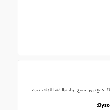
Dyson V15S Detect Submarine Wet تجربة تنظيف ذكية وعميقة تجمع بين المسح الرطب والشفط الجاف لتترك