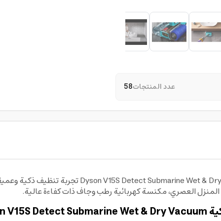
عدد المنتجات
58
تمنحك مكنسة دايسون رطب وجاف لاسلكية  & Dry Vacuum
منزل العصري، مكنسة كهربائية رطب وجاف ذات كفاءة عالية.
Dyso: