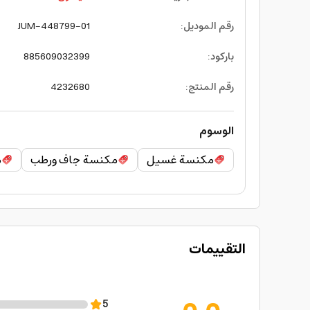
رقم الموديل
:
JUM-448799-01
باركود
:
885609032399
رقم المنتج
:
4232680
الوسوم
مكنسة غسيل
مكنسة جاف ورطب
م
التقييمات
5