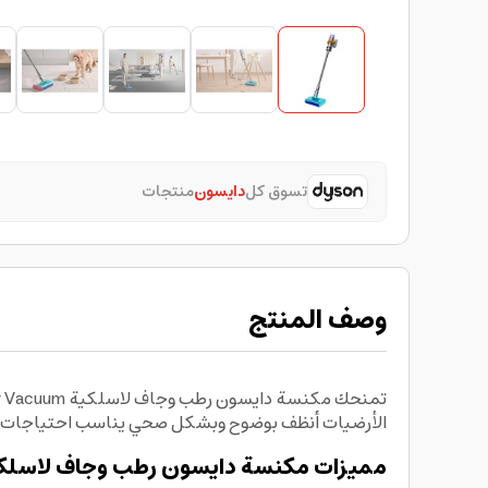
تسوق كل
دايسون
منتجات
وصف المنتج
الأرضيات أنظف بوضوح وبشكل صحي يناسب احتياجات ال
مميزات مكنسة دايسون رطب وجاف لاسلكية n V15S Detect Submarine Wet & Dry Vacuum