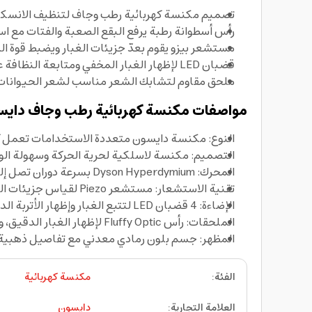
تصميم مكنسة كهربائية رطب وجاف لتنظيف الانسكابات
رأس أسطوانة رطبة يرفع البقع الصعبة والفتات مع ا
مستشعر بيزو يقوم بعدّ جزيئات الغبار ويضبط قوة
قضبان LED لإظهار الغبار المخفي ومتابعة النظافة على الأرضيات بشكل مرئي أثناء الاستخدام.
ملحق مقاوم لتشابك الشعر مناسب لشعر الحيوانات ال
مواصفات مكنسة كهربائية رطب وجاف دايسون لاسلكية marine Wet & Dry Vacuum
النوع: مكنسة دايسون متعددة الاستخدامات تعمل ك
التصميم: مكنسة لاسلكية لحرية الحركة وسهولة الو
المحرك: Dyson Hyperdymium بسرعة دوران تصل إلى 125000 دورة في الدقيقة.
تقنية الاستشعار: مستشعر Piezo لقياس جزيئات الغبار وتعديل الشفط تلقائيا.
الإضاءة: 4 قضبان LED لتتبع الغبار وإظهار الأتربة الدقيقة على الأرضيات.
الملحقات: رأس Fluffy Optic لإظهار الغبار الدقيق، ورأس Digital Motorbar مع 7815 شعيرة لاستخراج الأوساخ المدمجة، وأداة Anti-tangle Hair Screw لتقليل تشابك الشعر.
المظهر: جسم بلون رمادي معدني مع تفاصيل ذهبية 
الفئة
:
مكنسة كهربائية
العلامة التجارية
:
دايسون