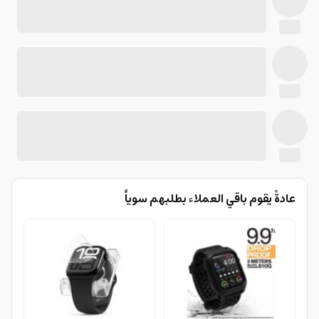
عادةً يقوم باقي العملاء بطلبهم سوياًً