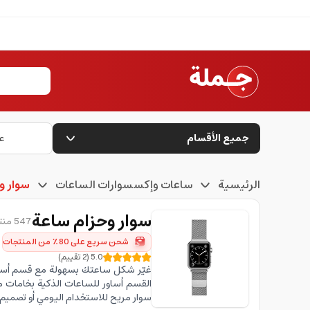
جميع الأقسام
ع
الرئيسية
ساعات وإكسسوارات الساعات
سوار و
سوار وحزام ساعة
547 منتج متاح
شحن سريع على 80٪ من المنتجات
5.0
(
2
تقييم
)
غيّر شكل ساعتك بسهولة مع قسم أساور
القسم أساور للساعات الذكية بخامات م
سوار مريح للاستخدام اليومي أو تصميم 