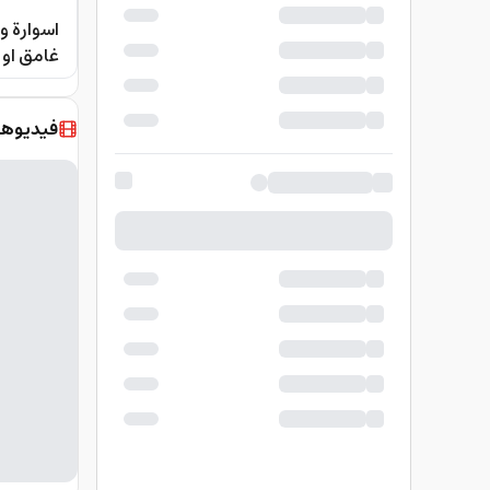
اسوارة و
غامق او اوزون port Band
فيديوها