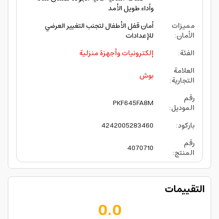
وأداء طويل الأمد
مميزات
أمان قفل الأطفال لتجنب التغيير العرضي
الأمان
:
للإعدادات
الفئة
:
إلكترونيات وأجهزة منزلية
العلامة
بوش
التجارية
:
رقم
PKF645FA8M
الموديل
:
باركود
:
4242005283460
رقم
4070710
المنتج
:
التقييمات
0.0