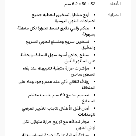
الأبعاد
:
52 × 58 × 6.2 سم
المزايا
:
أربع مناطق تسخين لتغطية جميع
احتياجات الطهي اليومية
تحكم رقمي دقيق لضبط الحرارة لكل منطقة
بسهولة
تسخين سريع ومتساوٍ للطهي السريع
والدقيق
سطح زجاجي أسود سهل التنظيف ويحافظ
على المظهر الأنيق
مؤشرات حرارة متبقية لتنبيهك عند بقاء
السطح ساخن
إيقاف تلقائي ذكي عند عدم وجود وعاء على
المنطقة
تصميم مدمج 60 سم يناسب معظم
المطابخ
أمان قفل الأطفال لتجنب التغيير العرضي
للإعدادات
موفر للطاقة مع توزيع حرارة متوازن لكل
أواني الطهي
صناعة ألمانية عالية الجودة لضمان متانة