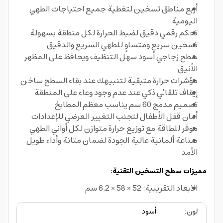
أربع مناطق تسخين لتغطية جميع احتياجات الطهي
اليومية
تحكم رقمي دقيق لضبط الحرارة لكل منطقة بسهولة
تسخين سريع ومتساوٍ للطهي السريع والدقيق
سطح زجاجي أسود سهل التنظيف ويحافظ على المظهر
الأنيق
مؤشرات حرارة متبقية لتنبيهك عند بقاء السطح ساخن
إيقاف تلقائي ذكي عند عدم وجود وعاء على المنطقة
تصميم مدمج 60 سم يناسب معظم المطابخ
أمان قفل الأطفال لتجنب التغيير العرضي للإعدادات
موفر للطاقة مع توزيع حرارة متوازن لكل أواني الطهي
صناعة ألمانية عالية الجودة لضمان متانة وأداء طويل
الأمد
مميزات سطح التسخين التقنية:
الابعاد التقريبية: 52 × 58 × 6.2 سم
لون
:
أسود