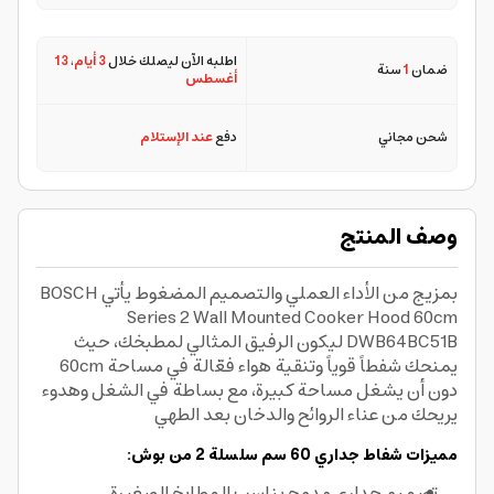
اطلبه الآن ليصلك خلال
3 أيام
،
13
ضمان
1
سنة
أغسطس
شحن مجاني
دفع
عند الإستلام
وصف المنتج
بمزيج من الأداء العملي والتصميم المضغوط يأتي BOSCH
Series 2 Wall Mounted Cooker Hood 60cm
DWB64BC51B ليكون الرفيق المثالي لمطبخك، حيث
يمنحك شفطاً قوياً وتنقية هواء فعّالة في مساحة 60cm
دون أن يشغل مساحة كبيرة، مع بساطة في الشغل وهدوء
يريحك من عناء الروائح والدخان بعد الطهي
مميزات شفاط جداري 60 سم سلسلة 2 من بوش:
تصميم جداري مدمج يناسب المطابخ الصغيرة