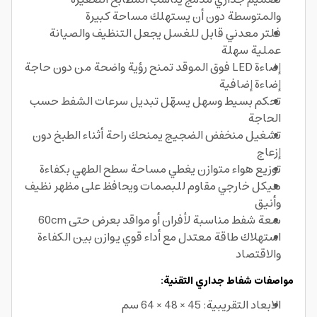
والمتوسطة دون أن يستهلك مساحة كبيرة
فلتر معدني قابل للغسل يجعل التنظيف والصيانة
عملية سهلة
إضاءة LED فوق الموقد تمنح رؤية واضحة من دون حاجة
إضاءة إضافية
تحكم بسيط وسهل يسهّل تبديل سرعات الشفط حسب
الحاجة
تشغيل منخفض الضجيج يمنحك راحة أثناء الطبخ دون
إزعاج
توزيع هواء متوازن يغطي مساحة سطح الطهي بكفاءة
هيكل خارجي مقاوم للبصمات ويحافظ على مظهر نظيف
وأنيق
سعة شفط مناسبة لأفران أو مواقد بعرض حتى 60cm
استهلاك طاقة معتدل مع أداء قوي يوازن بين الكفاءة
والاقتصاد
مواصفات شفاط جداري التقنية:
الابعاد التقريبية: 45 × 48 × 64 سم