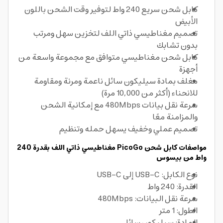
كابل شحن سريع 240 واط لتوفير وقت الشحن باللون
الأبيض
تصميم مغناطيسي ذاتي اللف لتخزين سهل ومرتب
بدون تشابك
كابل شحن مغناطيسي متوافق مع مجموعة واسعة من
أجهزة
مغلف بمادة سيليكون سائل ناعمة ومرنة ومقاومة
للانحناء (أكثر من 10,000 مرة)
سرعة نقل بيانات 480Mbps مع إمكانية الشحن
والمزامنة معًا
تصميم عملي وخفيف يسهل حمله وتنظيم
مواصفات كابل شحن PicoGo مغناطيسي ذاتي اللف بقدرة 240
واط من بيسوس
نوع الكابل: USB-C إلى USB-C
القدرة: 240 واط
سرعة نقل البيانات: 480Mbps
الطول: 1 متر
المادة: سيليكون سائل