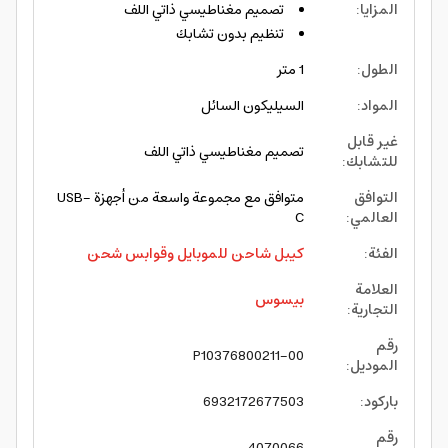
المزايا
:
تصميم مغناطيسي ذاتي اللف
تنظيم بدون تشابك
الطول
:
1 متر
المواد
:
السيليكون السائل
غير قابل
تصميم مغناطيسي ذاتي اللف
للتشابك
:
التوافق
متوافق مع مجموعة واسعة من أجهزة USB-
العالمي
:
C
الفئة
:
كيبل شاحن للموبايل وقوابس شحن
العلامة
بيسوس
التجارية
:
رقم
P10376800211-00
الموديل
:
باركود
:
6932172677503
رقم