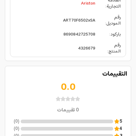
العلامة
Ariston
التجارية
:
رقم
ART70F6502xSA
الموديل
:
باركود
:
8690842725708
رقم
4326679
المنتج
:
التقييمات
0.0
0
تقييمات
)
0
(
5
)
0
(
4