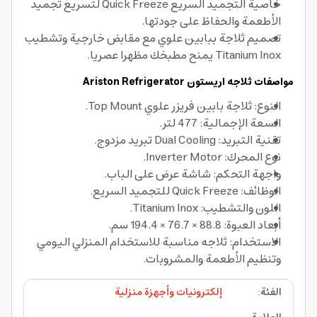
خاصية التجميد السريع Quick Freeze لتسريع تجميد
الأطعمة والحفاظ على جودتها.
تصميم ثلاجة ببابين علوي مع مقابض خارجية وتشطيب
Titanium Inox يمنح مطبخك مظهرا عصريا.
مواصفات ثلاجه اريستون Ariston Refrigerator
النوع: ثلاجة بابين فريزر علوي Top Mount.
السعة الإجمالية: 477 لتر.
تقنية التبريد: Dual Cooling تبريد مزدوج.
نوع المحرك: Inverter Motor.
واجهة التحكم: شاشة عرض على الباب.
الوظائف: Quick Freeze للتجميد السريع.
اللون والتشطيب: Titanium Inox.
أبعاد العبوة: 88.8 × 76.7 × 194.4 سم.
الاستخدام: ثلاجه مناسبة للاستخدام المنزلي اليومي
وتنظيم الأطعمة والمشروبات.
الفئة
:
إلكترونيات وأجهزة منزلية