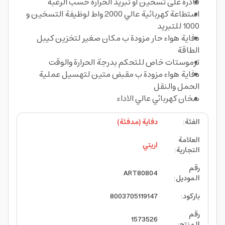
قادرة على تسخين او تبريد الحرارة حسب الرغبة
استطاعة كهربائية عالي 2000 واط لوظيفة التسخين و
1000 للتبريد
دفاية هواء حار مزودة ب مكان صغير لتخزين كيبل
الطاقة
ترموستات خاص للتحكم بدرجة الحرارة والوقت
دفاية هواء مزودة ب مقبض متين لتهسيل عملية
الحمل والنقل
سخان كهربائي عالي الاداء
الفئة
:
دفاية (مدفئة)
العلامة
اريتي
التجارية
:
رقم
ART80804
الموديل
:
باركود
:
8003705119147
رقم
1573526
المنتج
: