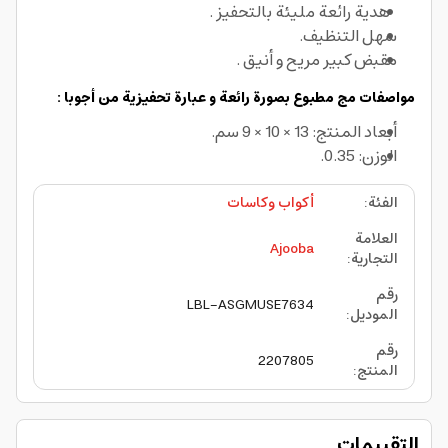
هدية رائعة مليئة بالتحفيز .
سهل التنظيف.
مقبض كبير مريح و أنيق .
مواصفات مج مطبوع بصورة رائعة و عبارة تحفيزية من أجوبا :
أبعاد المنتج: 13 × 10 × 9 سم.
الوزن: 0.35.
الفئة
:
أكواب وكاسات
العلامة
Ajooba
التجارية
:
رقم
LBL-ASGMUSE7634
الموديل
:
رقم
2207805
المنتج
:
التقييمات