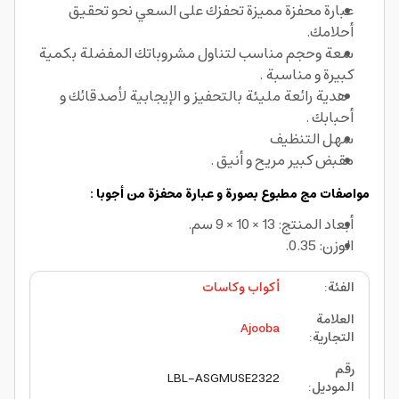
عبارة محفزة مميزة تحفزك على السعي نحو تحقيق
أحلامك.
سعة وحجم مناسب لتناول مشروباتك المفضلة بكمية
كبيرة و مناسبة .
هدية رائعة مليئة بالتحفيز و الإيجابية لأصدقائك و
أحبابك .
سهل التنظيف
مقبض كبير مريح و أنيق .
مواصفات مج مطبوع بصورة و عبارة محفزة من أجوبا :
أبعاد المنتج: 13 × 10 × 9 سم.
الوزن: 0.35.
الفئة
:
أكواب وكاسات
العلامة
Ajooba
التجارية
:
رقم
LBL-ASGMUSE2322
الموديل
: