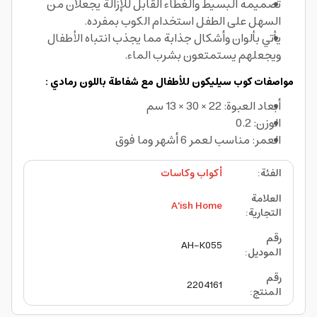
تصميمه البسيط والغطاء القابل للإزالة يجعلان من
السهل على الطفل استخدام الكوب بمفرده.
يأتي بألوان وأشكال جذابة مما يجذب انتباه الأطفال
ويجعلهم يستمتعون بشرب الماء.
مواصفات كوب سيليكون للأطفال مع شفاطة باللون رمادي :
أبعاد العبوة: 22 × 30 × 13 سم
الوزن: 0.2
العمر: مناسب لعمر 6 أشهر وما فوق
الفئة
:
أكواب وكاسات
العلامة
A'ish Home
التجارية
:
رقم
AH-K055
الموديل
:
رقم
2204161
المنتج
: